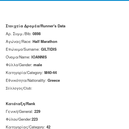
Στοιχεία Δρομέα/Runner's Data
Αρ. Συμμ./Bib:
0898
Αγώνας/Race:
Half Marathon
Επώνυμο/Surname:
GILTIDIS
Όνομα/Name:
IOANNIS
Φύλλο/Gender:
male
Κατηγορία/Category:
M40-44
Εθνικότητα/Nationality:
Greece
Σύλλογος/Club:
Κατάταξη/Rank
Γενική/General:
229
Φύλου/Gender:
223
Κατηγορίας/Category:
42