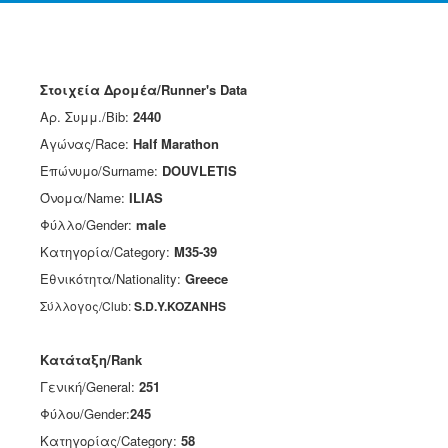
Στοιχεία Δρομέα/Runner's Data
Αρ. Συμμ./Bib:
2440
Αγώνας/Race:
Half Marathon
Επώνυμο/Surname:
DOUVLETIS
Όνομα/Name:
ILIAS
Φύλλο/Gender:
male
Κατηγορία/Category:
M35-39
Εθνικότητα/Nationality:
Greece
Σύλλογος/Club:
S.D.Y.KOZANHS
Κατάταξη/Rank
Γενική/General:
251
Φύλου/Gender:
245
Κατηγορίας/Category:
58