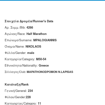
Στοιχεία Δρομέα/Runner's Data
Αρ. Συμμ./Bib:
4266
Αγώνας/Race:
Half Marathon
Επώνυμο/Surname:
MPALOGIANNIS
Όνομα/Name:
NIKOLAOS
Φύλλο/Gender:
male
Κατηγορία/Category:
M50-54
Εθνικότητα/Nationality:
Greece
Σύλλογος/Club:
MAPATHONODPOMON N.LAPISAS
Κατάταξη/Rank
Γενική/General:
234
Φύλου/Gender:
228
Κατηγορίας/Category:
11