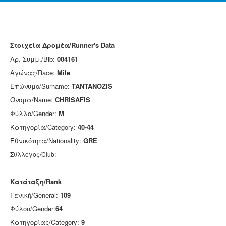
Στοιχεία Δρομέα/Runner's Data
Αρ. Συμμ./Bib:
004161
Αγώνας/Race:
Mile
Επώνυμο/Surname:
TANTANOZIS
Όνομα/Name:
CHRISAFIS
Φύλλο/Gender:
M
Κατηγορία/Category:
40-44
Εθνικότητα/Nationality:
GRE
Σύλλογος/Club:
Κατάταξη/Rank
Γενική/General:
109
Φύλου/Gender:
64
Κατηγορίας/Category:
9