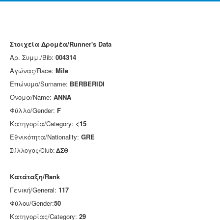
Στοιχεία Δρομέα/Runner's Data
Αρ. Συμμ./Bib:
004314
Αγώνας/Race:
Mile
Επώνυμο/Surname:
BERBERIDI
Όνομα/Name:
ANNA
Φύλλο/Gender:
F
Κατηγορία/Category:
<15
Εθνικότητα/Nationality:
GRE
Σύλλογος/Club:
ΔΣΘ
Κατάταξη/Rank
Γενική/General:
117
Φύλου/Gender:
50
Κατηγορίας/Category:
29