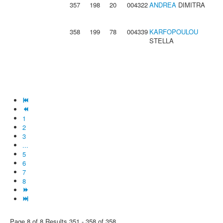
357
198
20
004322
ANDREA
DIMITRA
358
199
78
004339
KARFOPOULOU
STELLA
1
2
3
...
5
6
7
8
Page 8 of 8 Results 351 - 358 of 358