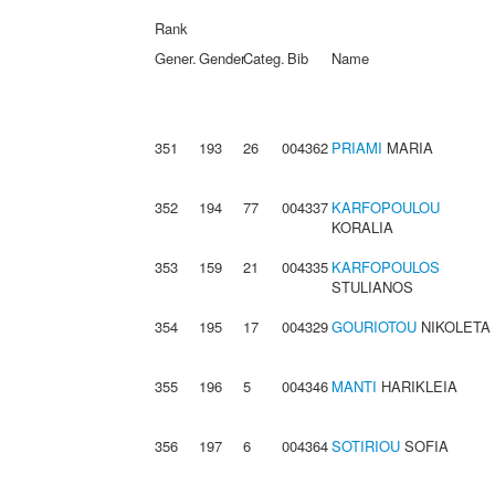
Rank
Gener.
Gender
Categ.
Bib
Name
351
193
26
004362
PRIAMI
MARIA
352
194
77
004337
KARFOPOULOU
KORALIA
353
159
21
004335
KARFOPOULOS
STULIANOS
354
195
17
004329
GOURIOTOU
NIKOLETA
355
196
5
004346
MANTI
HARIKLEIA
356
197
6
004364
SOTIRIOU
SOFIA